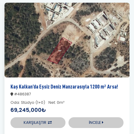
Kaş Kalkan’da Eşsiz Deniz Manzarasıyla 1200 m² Arsa!
#486387
Oda:
Stüdyo (1+0)
Net:
0m²
69,245,000₺
KARŞILAŞTIR
İNCELE