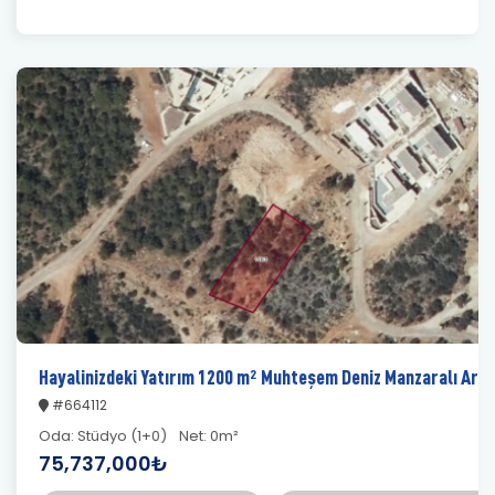
Hayalinizdeki Yatırım 1200 m² Muhteşem Deniz Manzaralı Arsa
#664112
Oda:
Stüdyo (1+0)
Net:
0m²
75,737,000₺