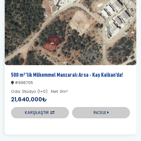
500 m²’lik Mükemmel Manzaralı Arsa - Kaş Kalkan’da!
#996705
Oda:
Stüdyo (1+0)
Net:
0m²
21,640,000₺
KARŞILAŞTIR
İNCELE