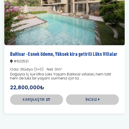
BaHisar -Esnek ödeme, Yüksek kira getirili Lüks Villalar
#622521
Oda:
Stüdyo (1+0)
Net:
0m²
Doğayla İç İçe Ultra Lüks Yaşam BaHisar villaları, hem tatil
hem de lüks bir yaşam sürmeniz için ta...
22,800,000₺
KARŞILAŞTIR
İNCELE