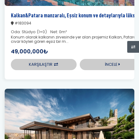
Kalkan&Patara manzaralı, Eşsiz konum ve detaylarıyla lüks vi
#183094
Oda:
Stüdyo (1+0)
Net:
0m²
Konum olarak kalkanın zirvesinde yer alan projemiz Kalkan, Patara 
civar köyleri gören eşsiz bir m...
49,000,000₺
KARŞILAŞTIR
İNCELE