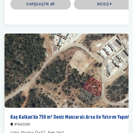
KARŞILAŞTIR
İNCELE
Kaş Kalkan’da 750 m² Deniz Manzaralı Arsa ile Yatırım Yapın!
#940081
Oda:
Stüdyo (1+0)
Net:
0m²