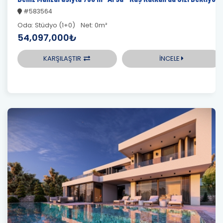
#583564
Oda:
Stüdyo (1+0)
Net:
0m²
54,097,000₺
KARŞILAŞTIR
İNCELE